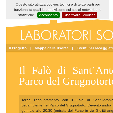
Questo sito utilizza cookies tecnici e di terze parti per
funzionalità quali la condivisione sui social network e le
statistiche.
Acconsento
Disattivare i cookies
Il Progetto
|
Mappa delle risorse
|
Eventi nei caseggiati
Il Falò di Sant’Ant
Parco del Grugnotort
Torna l’appuntamento con il Falò di Sant’Antoni
Legambiente nel Parco del Grugnotorto. L’evento andrà 
gennaio alle 20.30 (entrata del Parco in via Giolitti ang